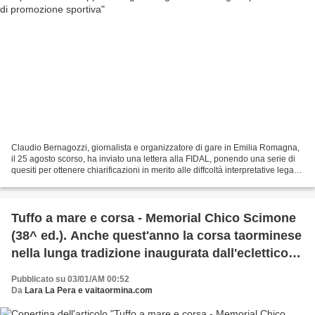
Claudio Bernagozzi, giornalista e organizzatore di gare in Emilia Romagna,
il 25 agosto scorso, ha inviato una lettera alla FIDAL, ponendo una serie di
quesiti per ottenere chiarificazioni in merito alle diffcoltà interpretative legati
ai rapporti tra...
Tuffo a mare e corsa - Memorial Chico Scimone
(38^ ed.). Anche quest'anno la corsa taorminese
nella lunga tradizione inaugurata dall'eclettico
Chico Scimone
Pubblicato su 03/01/AM 00:52
Da
Lara La Pera e vaitaormina.com