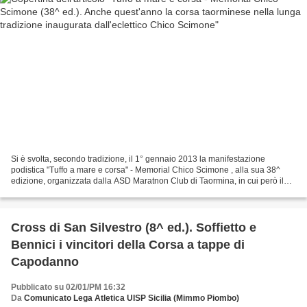
Si è svolta, secondo tradizione, il 1° gennaio 2013 la manifestazione
podistica "Tuffo a mare e corsa" - Memorial Chico Scimone , alla sua 38^
edizione, organizzata dalla ASD Maratnon Club di Taormina, in cui però il
"tuffo a mare" è adesso solo nel nome...
Cross di San Silvestro (8^ ed.). Soffietto e
Bennici i vincitori della Corsa a tappe di
Capodanno
Pubblicato su 02/01/PM 16:32
Da
Comunicato Lega Atletica UISP Sicilia (Mimmo Piombo)