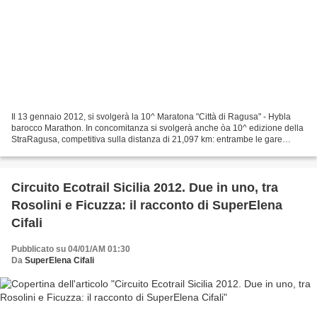
Il 13 gennaio 2012, si svolgerà la 10^ Maratona "Città di Ragusa" - Hybla
barocco Marathon. In concomitanza si svolgerà anche òa 10^ edizione della
StraRagusa, competitiva sulla distanza di 21,097 km: entrambe le gare
saranno valide come prima prova del...
Circuito Ecotrail Sicilia 2012. Due in uno, tra
Rosolini e Ficuzza: il racconto di SuperElena
Cifali
Pubblicato su 04/01/AM 01:30
Da
SuperElena Cifali