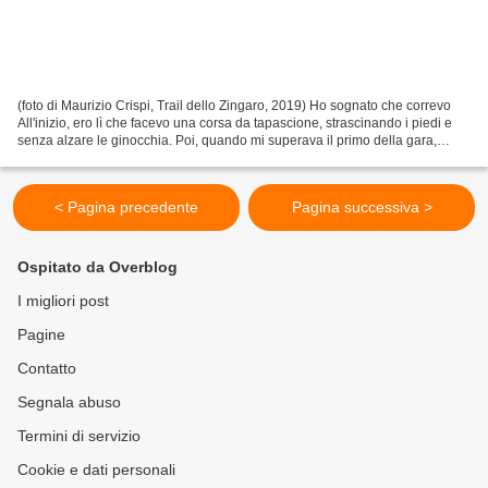
(foto di Maurizio Crispi, Trail dello Zingaro, 2019) Ho sognato che correvo
All'inizio, ero lì che facevo una corsa da tapascione, strascinando i piedi e
senza alzare le ginocchia. Poi, quando mi superava il primo della gara,
avveniva un'improvvisa svolta...
< Pagina precedente
Pagina successiva >
Ospitato da Overblog
I migliori post
Pagine
Contatto
Segnala abuso
Termini di servizio
Cookie e dati personali