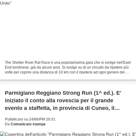
The Shelter River Rat Race è una popolarissima gara che si svolge nell'East
End londinese, già da alcuni anni. Si svolge su di un circuito da ripetere più
volte per coprire una distanza di 10 km con il ripetersi ad ogni genere dei più
disparati ostacoli,...
Parmigiano Reggiano Strong Run (1^ ed.). E'
iniziato il conto alla rovescia per il grande
evento a staffetta, in provincia di Cuneo, il
prossimo 26 luglio
Pubblicato su 24/06/PM 20:51
Da
Comunicato stampa