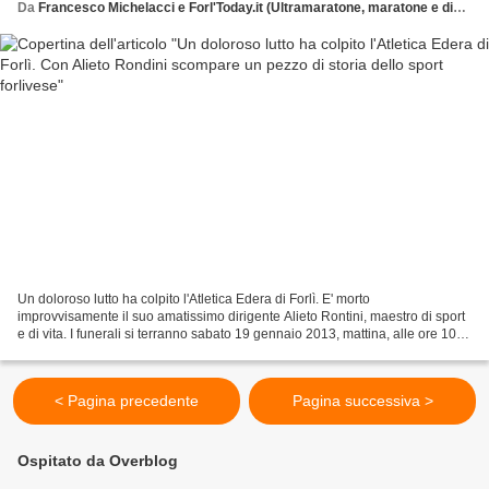
Da
Francesco Michelacci e Forl'Today.it (Ultramaratone, maratone e dintorni)
Un doloroso lutto ha colpito l'Atletica Edera di Forlì. E' morto
improvvisamente il suo amatissimo dirigente Alieto Rontini, maestro di sport
e di vita. I funerali si terranno sabato 19 gennaio 2013, mattina, alle ore 10
nella chiesa di San Rocco, via...
< Pagina precedente
Pagina successiva >
Ospitato da Overblog