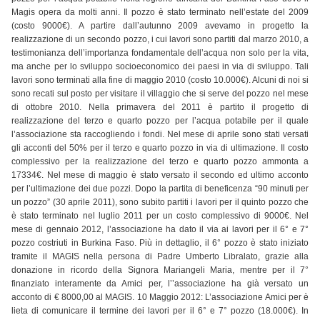
Magis opera da molti anni. Il pozzo è stato terminato nell’estate del 2009
(costo 9000€). A partire dall’autunno 2009 avevamo in progetto la
realizzazione di un secondo pozzo, i cui lavori sono partiti dal marzo 2010, a
testimonianza dell’importanza fondamentale dell’acqua non solo per la vita,
ma anche per lo sviluppo socioeconomico dei paesi in via di sviluppo. Tali
lavori sono terminati alla fine di maggio 2010 (costo 10.000€). Alcuni di noi si
sono recati sul posto per visitare il villaggio che si serve del pozzo nel mese
di ottobre 2010. Nella primavera del 2011 è partito il progetto di
realizzazione del terzo e quarto pozzo per l’acqua potabile per il quale
l’associazione sta raccogliendo i fondi. Nel mese di aprile sono stati versati
gli acconti del 50% per il terzo e quarto pozzo in via di ultimazione. Il costo
complessivo per la realizzazione del terzo e quarto pozzo ammonta a
17334€. Nel mese di maggio è stato versato il secondo ed ultimo acconto
per l’ultimazione dei due pozzi. Dopo la partita di beneficenza “90 minuti per
un pozzo” (30 aprile 2011), sono subito partiti i lavori per il quinto pozzo che
è stato terminato nel luglio 2011 per un costo complessivo di 9000€. Nel
mese di gennaio 2012, l’associazione ha dato il via ai lavori per il 6° e 7°
pozzo costriuti in Burkina Faso. Più in dettaglio, il 6° pozzo è stato iniziato
tramite il MAGIS nella persona di Padre Umberto Libralato, grazie alla
donazione in ricordo della Signora Mariangeli Maria, mentre per il 7°
finanziato interamente da Amici per, l’’associazione ha già versato un
acconto di € 8000,00 al MAGIS. 10 Maggio 2012: L’associazione Amici per è
lieta di comunicare il termine dei lavori per il 6° e 7° pozzo (18.000€). In