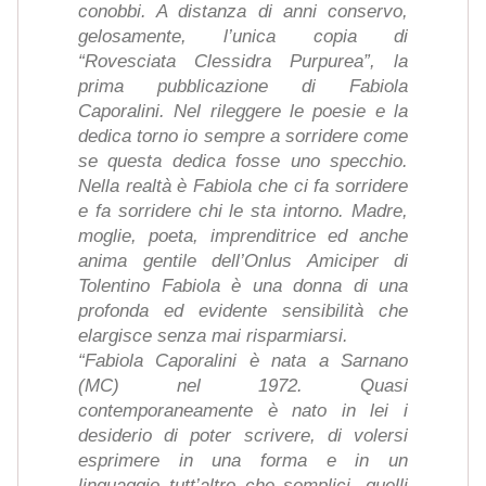
conobbi. A distanza di anni conservo,
gelosamente, l’unica copia di
“Rovesciata Clessidra Purpurea”, la
prima pubblicazione di Fabiola
Caporalini. Nel rileggere le poesie e la
dedica torno io sempre a sorridere come
se questa dedica fosse uno specchio.
Nella realtà è Fabiola che ci fa sorridere
e fa sorridere chi le sta intorno. Madre,
moglie, poeta, imprenditrice ed anche
anima gentile dell’Onlus Amiciper di
Tolentino Fabiola è una donna di una
profonda ed evidente sensibilità che
elargisce senza mai risparmiarsi.
“Fabiola Caporalini è nata a Sarnano
(MC) nel 1972. Quasi
contemporaneamente è nato in lei i
desiderio di poter scrivere, di volersi
esprimere in una forma e in un
linguaggio tutt’altro che semplici, quelli