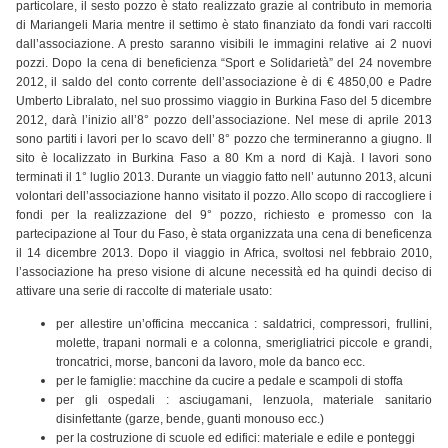
particolare, il sesto pozzo è stato realizzato grazie al contributo in memoria
di Mariangeli Maria mentre il settimo è stato finanziato da fondi vari raccolti
dall’associazione. A presto saranno visibili le immagini relative ai 2 nuovi
pozzi. Dopo la cena di beneficienza “Sport e Solidarietà” del 24 novembre
2012, il saldo del conto corrente dell’associazione è di € 4850,00 e Padre
Umberto Libralato, nel suo prossimo viaggio in Burkina Faso del 5 dicembre
2012, darà l’inizio all’8° pozzo dell’associazione. Nel mese di aprile 2013
sono partiti i lavori per lo scavo dell’ 8° pozzo che termineranno a giugno. Il
sito è localizzato in Burkina Faso a 80 Km a nord di Kajà. I lavori sono
terminati il 1° luglio 2013. Durante un viaggio fatto nell’ autunno 2013, alcuni
volontari dell’associazione hanno visitato il pozzo. Allo scopo di raccogliere i
fondi per la realizzazione del 9° pozzo, richiesto e promesso con la
partecipazione al Tour du Faso, è stata organizzata una cena di beneficenza
il 14 dicembre 2013. Dopo il viaggio in Africa, svoltosi nel febbraio 2010,
l’associazione ha preso visione di alcune necessità ed ha quindi deciso di
attivare una serie di raccolte di materiale usato:
per allestire un’officina meccanica : saldatrici, compressori, frullini,
molette, trapani normali e a colonna, smerigliatrici piccole e grandi,
troncatrici, morse, banconi da lavoro, mole da banco ecc.
per le famiglie: macchine da cucire a pedale e scampoli di stoffa
per gli ospedali : asciugamani, lenzuola, materiale sanitario
disinfettante (garze, bende, guanti monouso ecc.)
per la costruzione di scuole ed edifici: materiale e edile e ponteggi