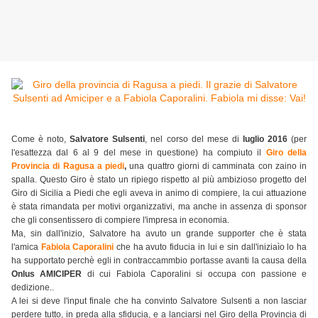
Come è noto,
Salvatore Sulsenti
, nel corso del mese di
luglio 2016
(per
l'esattezza dal 6 al 9 del mese in questione) ha compiuto il
Giro della
Provincia di Ragusa a piedi
,
una quattro giorni di camminata con zaino in
spalla. Questo Giro è stato un ripiego rispetto al più ambizioso progetto del
Giro di Sicilia a Piedi che egli aveva in animo di compiere, la cui attuazione
è stata rimandata per motivi organizzativi, ma anche in assenza di sponsor
che gli consentissero di compiere l'impresa in economia.
Ma, sin dall'inizio, Salvatore ha avuto un grande supporter che è stata
l'amica
Fabiola Caporalini
che ha avuto fiducia in lui e sin dall'iniziaìo lo ha
ha supportato perchè egli in contraccammbio portasse avanti la causa della
Onlus AMICIPER
di cui Fabiola Caporalini si occupa con passione e
dedizione..
A lei si deve l'input finale che ha convinto Salvatore Sulsenti a non lasciar
perdere tutto, in preda alla sfiducia, e a lanciarsi nel Giro della Provincia di