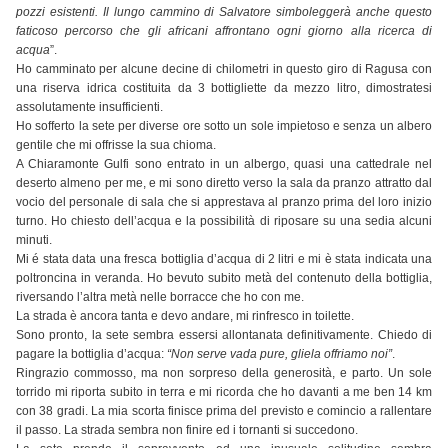
pozzi esistenti. Il lungo cammino di Salvatore simboleggerà anche questo
faticoso percorso che gli africani affrontano ogni giorno alla ricerca di
acqua
”.
Ho camminato per alcune decine di chilometri in questo giro di Ragusa con
una riserva idrica costituita da 3 bottigliette da mezzo litro, dimostratesi
assolutamente insufficienti.
Ho sofferto la sete per diverse ore sotto un sole impietoso e senza un albero
gentile che mi offrisse la sua chioma.
A Chiaramonte Gulfi sono entrato in un albergo, quasi una cattedrale nel
deserto almeno per me, e mi sono diretto verso la sala da pranzo attratto dal
vocio del personale di sala che si apprestava al pranzo prima del loro inizio
turno. Ho chiesto dell’acqua e la possibilità di riposare su una sedia alcuni
minuti.
Mi é stata data una fresca bottiglia d’acqua di 2 litri e mi è stata indicata una
poltroncina in veranda. Ho bevuto subito metà del contenuto della bottiglia,
riversando l’altra metà nelle borracce che ho con me.
La strada è ancora tanta e devo andare, mi rinfresco in toilette.
Sono pronto, la sete sembra essersi allontanata definitivamente. Chiedo di
pagare la bottiglia d’acqua:
“Non serve vada pure, gliela offriamo noi”
.
Ringrazio commosso, ma non sorpreso della generosità, e parto. Un sole
torrido mi riporta subito in terra e mi ricorda che ho davanti a me ben 14 km
con 38 gradi. La mia scorta finisce prima del previsto e comincio a rallentare
il passo. La strada sembra non finire ed i tornanti si succedono.