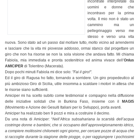
incontrate interpretate da
uomini e donne che
incontravo per la prima
volta. Il mio non è stato un
cammino ma un
pellegrinaggio verso me
stesso e verso una vita
nuova. Sono stato ad un passo dal mollare tutto, molto vicino ad arrendermi
e lasciare che la vita mi piovesse addosso, ormai stanco dal progettare un
giro che non ha risorse se non la sola visione che andava fatto. Mi chiama
Fabiola, mia immediata e pronta sostenitrice ed anima vivace dell’
Onlus
AMICIPER
di Tolentino (Macerata).
Dopo pochi minuti Fabiola mi dice solo:
"Fai il giro!"
.
Ed il giro di Ragusa ho fatto, tornando a sorridere. Un giro propedeutico al
più ambizioso Giro di Sicilia, utile insomma a scaldare i motori in attesa che
le risorse siano sufficienti.
Amiciper mi ha scelto subito come testimonial e compagno nella diffusione
delle iniziative solidali che in Burkina Faso, insieme con il
MAGIS
(Movimento e Azione dei Gesuiti Italiani per lo Sviluppo), porta avanti.
Amiciper ha realizzato ben 9 pozzi e mira a costruire il decimo.
Da una nota di Amiciper: “
Nell’Africa subsahariana la scarsità dell’acqua
costringe donne e bambini, che si occupano dell’approvvigionamento idrico,
a compiere moltissimi chilometri ogni giorno, per cercare pozze di acqua che
si raccoglie durante la stagione delle piogge, o per raggiungere i pochissimi