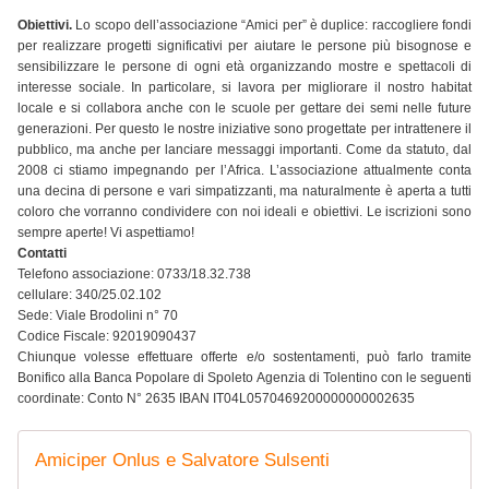
Obiettivi.
Lo scopo dell’associazione “Amici per” è duplice: raccogliere fondi
per realizzare progetti significativi per aiutare le persone più bisognose e
sensibilizzare le persone di ogni età organizzando mostre e spettacoli di
interesse sociale. In particolare, si lavora per migliorare il nostro habitat
locale e si collabora anche con le scuole per gettare dei semi nelle future
generazioni. Per questo le nostre iniziative sono progettate per intrattenere il
pubblico, ma anche per lanciare messaggi importanti. Come da statuto, dal
2008 ci stiamo impegnando per l’Africa. L’associazione attualmente conta
una decina di persone e vari simpatizzanti, ma naturalmente è aperta a tutti
coloro che vorranno condividere con noi ideali e obiettivi. Le iscrizioni sono
sempre aperte! Vi aspettiamo!
Contatti
Telefono associazione: 0733/18.32.738
cellulare: 340/25.02.102
Sede: Viale Brodolini n° 70
Codice Fiscale: 92019090437
Chiunque volesse effettuare offerte e/o sostentamenti, può farlo tramite
Bonifico alla Banca Popolare di Spoleto Agenzia di Tolentino con le seguenti
coordinate: Conto N° 2635 IBAN IT04L0570469200000000002635
Amiciper Onlus e Salvatore Sulsenti