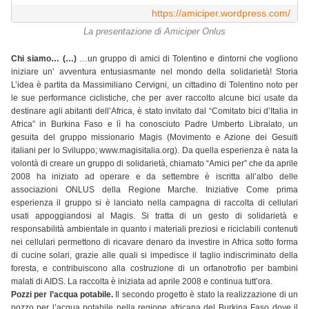
https://amiciper.wordpress.com/
La presentazione di Amiciper Onlus
Chi siamo… (…)
…un gruppo di amici di Tolentino e dintorni che vogliono
iniziare un’ avventura entusiasmante nel mondo della solidarietà! Storia
L’idea è partita da Massimiliano Cervigni, un cittadino di Tolentino noto per
le sue performance ciclistiche, che per aver raccolto alcune bici usate da
destinare agli abitanti dell’Africa, è stato invitato dal “Comitato bici d’Italia in
Africa” in Burkina Faso e lì ha conosciuto Padre Umberto Libralato, un
gesuita del gruppo missionario Magis (Movimento e Azione dei Gesuiti
italiani per lo Sviluppo; www.magisitalia.org). Da quella esperienza è nata la
volontà di creare un gruppo di solidarietà, chiamato “Amici per” che da aprile
2008 ha iniziato ad operare e da settembre è iscritta all’albo delle
associazioni ONLUS della Regione Marche. Iniziative Come prima
esperienza il gruppo si è lanciato nella campagna di raccolta di cellulari
usati appoggiandosi al Magis. Si tratta di un gesto di solidarietà e
responsabilità ambientale in quanto i materiali preziosi e riciclabili contenuti
nei cellulari permettono di ricavare denaro da investire in Africa sotto forma
di cucine solari, grazie alle quali si impedisce il taglio indiscriminato della
foresta, e contribuiscono alla costruzione di un orfanotrofio per bambini
malati di AIDS. La raccolta è iniziata ad aprile 2008 e continua tutt’ora.
Pozzi per l’acqua potabile.
Il secondo progetto è stato la realizzazione di un
pozzo per l’acqua potabile nella regione africana del Burkina Faso dove il