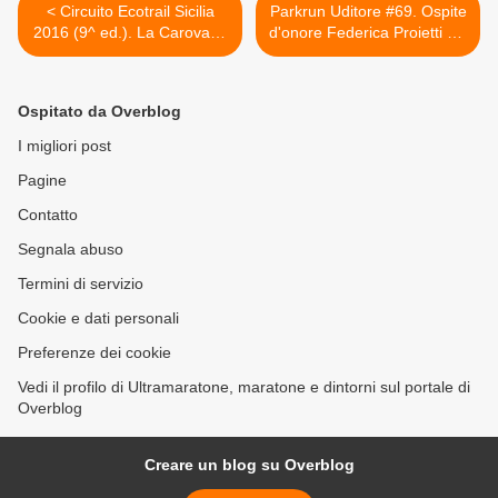
< Circuito Ecotrail Sicilia
Parkrun Uditore #69. Ospite
2016 (9^ ed.). La Carovana
d'onore Federica Proietti e il
del Trail ha abbracciato
Parkrun Uditore continua a
Montelepre con la 1^
crescere >
edizione del Trail dei due
Ospitato da Overblog
Golfi
I migliori post
Pagine
Contatto
Segnala abuso
Termini di servizio
Cookie e dati personali
Preferenze dei cookie
Vedi il profilo di Ultramaratone, maratone e dintorni sul portale di
Overblog
Creare un blog su Overblog