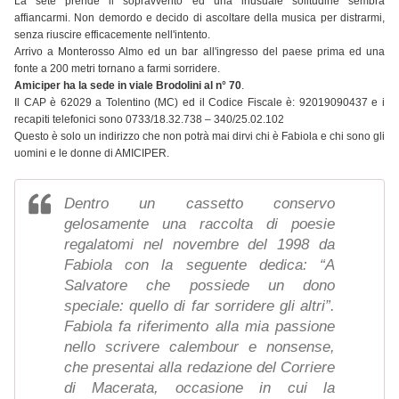
La sete prende il sopravvento ed una inusuale solitudine sembra
affiancarmi. Non demordo e decido di ascoltare della musica per distrarmi,
senza riuscire efficacemente nell'intento.
Arrivo a Monterosso Almo ed un bar all'ingresso del paese prima ed una
fonte a 200 metri tornano a farmi sorridere.
Amiciper ha la sede in viale Brodolini al n° 70
.
Il CAP è 62029 a Tolentino (MC) ed il Codice Fiscale è: 92019090437 e i
recapiti telefonici sono 0733/18.32.738 – 340/25.02.102
Questo è solo un indirizzo che non potrà mai dirvi chi è Fabiola e chi sono gli
uomini e le donne di AMICIPER.
Dentro un cassetto conservo
gelosamente una raccolta di poesie
regalatomi nel novembre del 1998 da
Fabiola con la seguente dedica: “A
Salvatore che possiede un dono
speciale: quello di far sorridere gli altri”.
Fabiola fa riferimento alla mia passione
nello scrivere calembour e nonsense,
che presentai alla redazione del Corriere
di Macerata, occasione in cui la