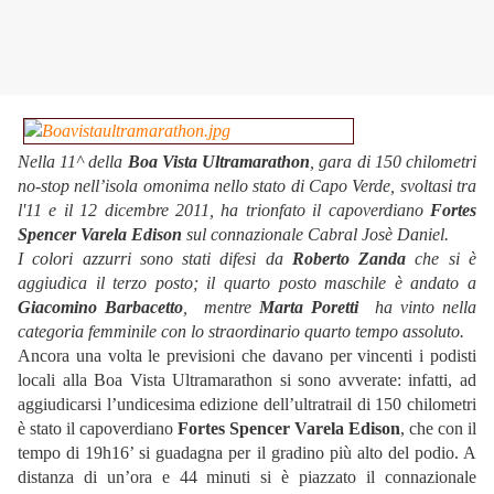
Nella 11^ della
Boa Vista Ultramarathon
, gara di 150 chilometri
no-stop nell’isola omonima nello stato di Capo Verde, svoltasi tra
l'11 e il 12 dicembre 2011, ha trionfato il capoverdiano
Fortes
Spencer Varela Edison
sul connazionale Cabral Josè Daniel.
I colori azzurri sono stati difesi da
Roberto Zanda
che si è
aggiudica il terzo posto; il quarto posto maschile è andato a
Giacomino Barbacetto
, mentre
Marta Poretti
ha vinto nella
categoria femminile con lo straordinario quarto tempo assoluto.
Ancora una volta le previsioni che davano per vincenti i podisti
locali alla Boa Vista Ultramarathon si sono avverate: infatti, ad
aggiudicarsi l’undicesima edizione dell’ultratrail di 150 chilometri
è stato il capoverdiano
Fortes Spencer Varela Edison
, che con il
tempo di 19h16’ si guadagna per il gradino più alto del podio. A
distanza di un’ora e 44 minuti si è piazzato il connazionale