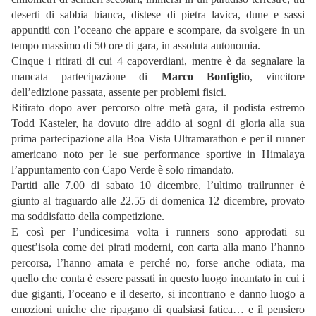
deserti di sabbia bianca, distese di pietra lavica, dune e sassi
appuntiti con l’oceano che appare e scompare, da svolgere in un
tempo massimo di 50 ore di gara, in assoluta autonomia.
Cinque i ritirati di cui 4 capoverdiani, mentre è da segnalare la
mancata partecipazione di
Marco Bonfiglio
, vincitore
dell’edizione passata, assente per problemi fisici.
Ritirato dopo aver percorso oltre metà gara, il podista estremo
Todd Kasteler, ha dovuto dire addio ai sogni di gloria alla sua
prima partecipazione alla Boa Vista Ultramarathon e per il runner
americano noto per le sue performance sportive in Himalaya
l’appuntamento con Capo Verde è solo rimandato.
Partiti alle 7.00 di sabato 10 dicembre, l’ultimo trailrunner è
giunto al traguardo alle 22.55 di domenica 12 dicembre, provato
ma soddisfatto della competizione.
E così per l’undicesima volta i runners sono approdati su
quest’isola come dei pirati moderni, con carta alla mano l’hanno
percorsa, l’hanno amata e perché no, forse anche odiata, ma
quello che conta è essere passati in questo luogo incantato in cui i
due giganti, l’oceano e il deserto, si incontrano e danno luogo a
emozioni uniche che ripagano di qualsiasi fatica… e il pensiero