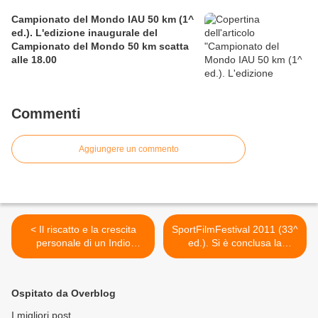
Campionato del Mondo IAU 50 km (1^
ed.). L'edizione inaugurale del
Campionato del Mondo 50 km scatta
alle 18.00
Commenti
Aggiungere un commento
< Il riscatto e la crescita
SportFilmFestival 2011 (33^
personale di un Indio
ed.). Si è conclusa la
attraverso la corsa
Kermesse del Cinema
nell'opera prima di
sportivo. Ecco la sintesi
Leonardo Soresi
finale della cerimonia di
Ospitato da Overblog
consegna dei premi. >
I migliori post