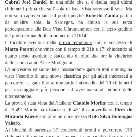
Cabral Josè Daniel
, in una sfida che si è risolta negli ultimi
chilometri prima che sull’isola di Boa Vista sorgesse il sole. Ma
non solo capoverdiani sul podio perché
Roberto Zanda
partito
da un'altra isola, la Sardegna, ha chiuso la sua terza
partecipazione alla Boa Vista Ultramarathon con il terzo gradino
del podio fermando il cronometro a 21h14’.
Il tricolore sventola nella
prova femminile
con il successo di
Marta Poretti
che vince con il tempo di 21h e 17’ chiudendo al
quarto posto assoluto e staccando di oltre due ore la vincitrice
dello scorso anno Alice Modignani.
L’undicesima edizione della massacrante gara di trail running ha
visto l’esordio di una nuova classifica per gli atleti interessati a
percorrere la gara fino al traguardo intermedio dei 70 chilometri
per incoraggiare più persone ad avvicinarsi al mondo delle
ultramaratone.
La prova è stata vinta dall’italiano
Claudio Morlin
: con il tempo
di 7h49’ Morlin ha distaccato di 45’ il capoverdiano
Pires de
Miranda Kueny
e di oltre un ora e mezza
Brito Silva Domingos
Valerio
.
Ai blocchi di partenza 37 concorrenti pronti a percorrere 150
chilometri di sentieri secolari, immersi in un paradiso terrestre, tra