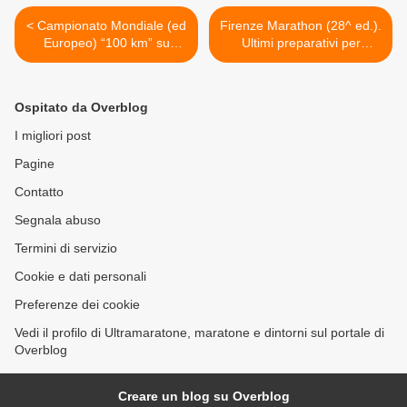
< Campionato Mondiale (ed
Firenze Marathon (28^ ed.).
Europeo) “100 km” su
Ultimi preparativi per
strada 2012. Ecco i criteri di
l’evento podistico
selezione che verranno
internazionale. Renzi
adottati
annuncia la partecipazione
Ospitato da Overblog
di Linus. Ecco i Top runner
>
I migliori post
Pagine
Contatto
Segnala abuso
Termini di servizio
Cookie e dati personali
Preferenze dei cookie
Vedi il profilo di Ultramaratone, maratone e dintorni sul portale di
Overblog
Creare un blog su Overblog