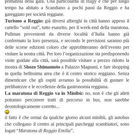
primatista della gara. Una particolarità di Hajjy è che per lungo
tempo ha abitato a Scandiano a pochi passi da Reggio e ha
gareggiato per società reggiane.
Turismo a Reggio:
già diversi alberghi in città hanno appeso il
cartello “sold out”, tutto esaurito, per il week-end della maratona.
Pullman provenienti da diverse località d’Italia hanno già
confermato la loro presenza, e secondo le previsioni saranno più
delle scorse edizioni coloro che approfitteranno dell’evento per
visitare la nostra città. Per loro l’organizzazione sta predisponendo
visite guidate alla città, sarà possibile visitare a prezzo ridotto la
mostra di
Shozo Shimamoto
a Palazzo Magnani, e fare shopping
in quella bellissima area che è il centro storico reggiano. Senza
dimenticare che gli ospiti avranno la possibilità di gustare le
prelibatezze e le eccellenze della gastronomia reggiana.
La maratona di Reggio va in Minibù:
no, non è che gli atleti
potranno percorrere tratti di percorso in bus, non sarebbe
deontologicamente corretto...
il fatto è che ormai da qualche giorno alcuni minibù, gli autobus
che collegano il centro ai principali parcheggi scambiatori, sono
logati “
Maratona di Reggio Emilia
”.