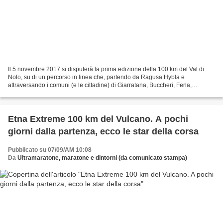
Il 5 novembre 2017 si disputerà la prima edizione della 100 km del Val di
Noto, su di un percorso in linea che, partendo da Ragusa Hybla e
attraversando i comuni (e le cittadine) di Giarratana, Buccheri, Ferla,
Cassaro, Palazzolo Acreide, arriverà a Noto....
Etna Extreme 100 km del Vulcano. A pochi
giorni dalla partenza, ecco le star della corsa
Pubblicato su 07/09/AM 10:08
Da
Ultramaratone, maratone e dintorni (da comunicato stampa)