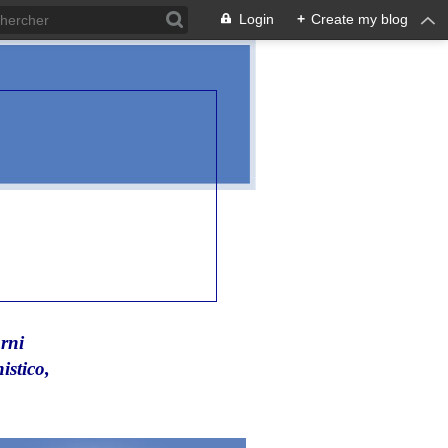
Login
+
Create my blog
rni
istico,