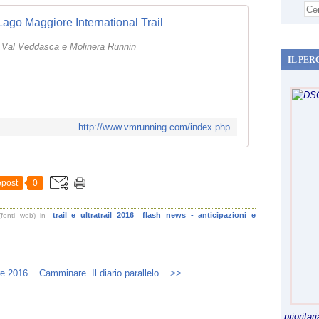
Lago Maggiore International Trail
sd Val Veddasca e Molinera Runnin
IL PER
http://www.vmrunning.com/index.php
post
0
trail e ultratrail 2016
flash news - anticipazioni e
fonti web)
in
e 2016...
Camminare. Il diario parallelo... >>
priorita