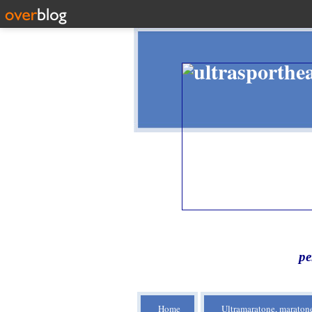
pe
Home
Ultramaratone, maratone