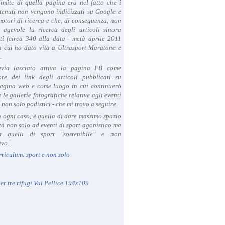
limite di quella pagina era nel fatto che i
tenuti non vengono indicizzati su Google e
 motori di ricerca e che, di conseguenza, non
a agevole la ricerca degli articoli sinora
ti (circa 340 alla data - metà aprile 2011
in cui ho dato vita a Ultrasport Maratone e
.
avia lasciato attiva la pagina FB come
ore dei link degli articoli pubblicati su
agina web e come luogo in cui continuerò
 le gallerie fotografiche relative agli eventi
- non solo podistici - che mi trovo a seguire.
in ogni caso, è quella di dare massimo spazio
ità non solo ad eventi di sport agonistico ma
 quelli di sport "sostenibile" e non
vo...
rriculum: sport e non solo