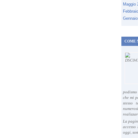
Maggio
Febbrai
Gennaio
COME 
podismo 
che mi p
stesso 
numeros
realizzar
La pagin
accesso 
oggi, son