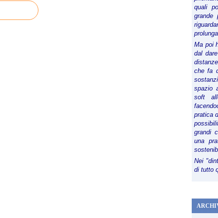
quali p
grande 
riguard
prolunga
Ma poi 
dal dare
distanze,
che fa d
sostanz
spazio 
soft al
facendoc
pratica 
possibi
grandi 
una pra
sostenib
Nei "din
di tutto
ARCHI