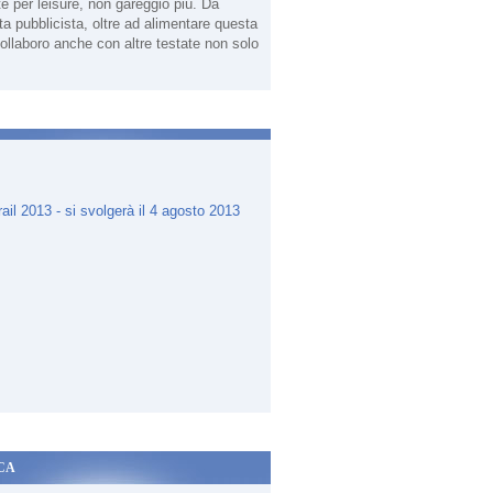
te per leisure, non gareggio più. Da
sta pubblicista, oltre ad alimentare questa
ollaboro anche con altre testate non solo
.
CA