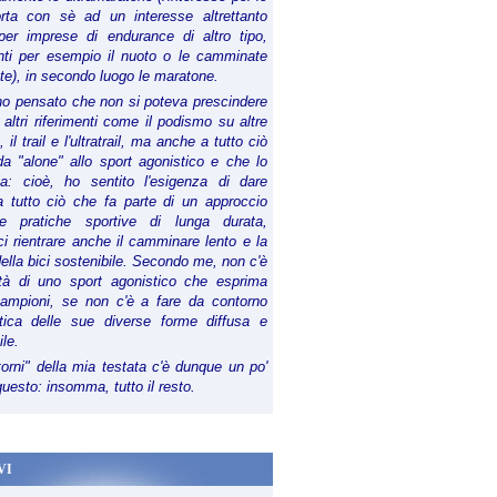
orta con sè ad un interesse altrettanto
per imprese di endurance di altro tipo,
anti per esempio il nuoto o le camminate
te), in secondo luogo le maratone.
ho pensato che non si poteva prescindere
 altri riferimenti come il podismo su altre
 il trail e l'ultratrail, ma anche a tutto ciò
a "alone" allo sport agonistico e che lo
ia: cioè, ho sentito l'esigenza di dare
a tutto ciò che fa parte di un approccio
le pratiche sportive di lunga durata,
i rientrare anche il camminare lento e la
della bici sostenibile. Secondo me, non c'è
lità di uno sport agonistico che esprima
campioni, se non c'è a fare da contorno
tica delle sue diverse forme diffusa e
ile.
torni" della mia testata c'è dunque un po'
 questo: insomma, tutto il resto.
VI