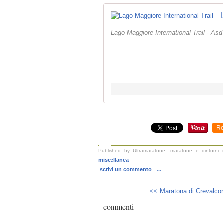
Lago Maggiore International Trail - A
Re
Published by Ultramaratone, maratone e dintorni (
miscellanea
scrivi un commento
…
<< Maratona di Crevalcor
commenti