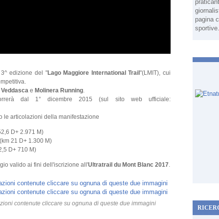
pratican
giornali
pagina c
sportive
3^ edizione del "
Lago Maggiore International Trail
"(LMIT), cui
mpetitiva.
l Veddasca
e
Molinera Running
.
ecorrerà dal 1° dicembre 2015 (sul sito web ufficiale:
o le articolazioni della manifestazione
2,6 D+ 2.971 M)
(km 21 D+ 1.300 M)
2,5 D+ 710 M)
o valido ai fini dell'iscrizione all'
Ultratrail du Mont Blanc 2017
.
mazioni contenute cliccare su ognuna di queste due immagini
RICER