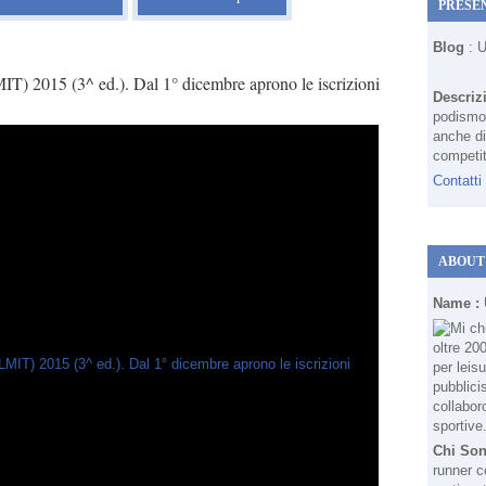
PRESE
Blog
: 
IT) 2015 (3^ ed.). Dal 1° dicembre aprono le iscrizioni
Descriz
podismo 
anche di
competit
Contatti
ABOUT
Name :
Chi So
runner c