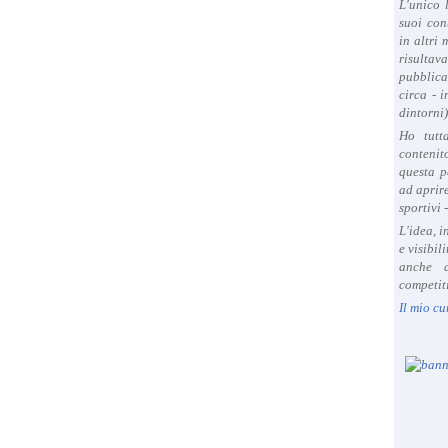
L'unico 
suoi con
in altri
risultav
pubblica
circa - 
dintorni)
Ho tutt
contenit
questa p
ad aprire
sportivi 
L'idea, 
e visibil
anche a
competiti
Il mio cu