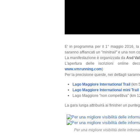
E' in programma per il 1° maggio 2016, la 
saranno affiancati un "
minitrail
" e una non co
La manifestazione è organizzata da
Asd Va
L'apertura delle iscrizioni online d
www.vmrunning.com
)
Per la precisione queste, nei dettagli sarann
Lago Maggiore International Trail
(km 5
Lago Maggiore International mini Trail
Lago Maggiore "non competitiva" (km 1
La gara lunga attribuirà ai finisher un punteggi
Per una migliore visibilità delle infor