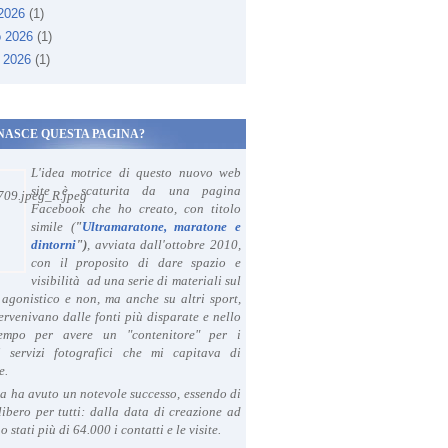
 2026
(1)
o 2026
(1)
 2026
(1)
NASCE QUESTA PAGINA?
L'idea motrice di questo nuovo web
site è scaturita da una pagina
Facebook che ho creato, con titolo
simile (
"
Ultramaratone, maratone e
dintorni
")
, avviata dall'ottobre 2010,
con il proposito di dare spazio e
visibilità ad una serie di materiali sul
agonistico e non, ma anche su altri sport,
ervenivano dalle fonti più disparate e nello
tempo per avere un "contenitore" per i
i servizi fotografici che mi capitava di
e.
a ha avuto un notevole successo, essendo di
libero per tutti: dalla data di creazione ad
o stati più di 64.000 i contatti e le visite.