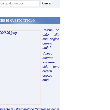
CHÈ DI QUESTO TITOLO
Perchè ho
dato alla
mia pagina
questo
titolo?
Volevo
mettere
assieme
deio temi
diversi
eppure
affini:
riamente le ultramaratone (l'interesse per le