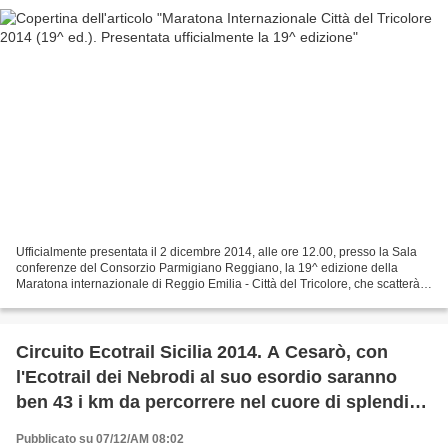
Ufficialmente presentata il 2 dicembre 2014, alle ore 12.00, presso la Sala
conferenze del Consorzio Parmigiano Reggiano, la 19^ edizione della
Maratona internazionale di Reggio Emilia - Città del Tricolore, che scatterà
alle ore 9.00 di domenica 14 dicembre....
Circuito Ecotrail Sicilia 2014. A Cesarò, con
l'Ecotrail dei Nebrodi al suo esordio saranno
ben 43 i km da percorrere nel cuore di splendidi
scenari naturalistici
Pubblicato su 07/12/AM 08:02