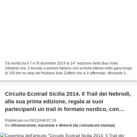
S'è svolta tra il 7 e l'8 dicembre 2014 la 14^ edizione della Boa Vista
Ultratrail che, è tornata a parlare italiano con la bella vittoria nella gara lunga
di 150 km no-stop del friuliano Ivan Zufferli che si è affermato, sfiorando il
record di percorrenza...
Circuito Ecotrail Sicilia 2014. Il Trail dei Nebrodi,
alla sua prima edizione, regala ai suoi
partecipanti un trail in formato nordico, con
freddo e neve
Pubblicato su 09/12/AM 07:19
Da
Ultramaratone, maratone e dintorni (da comunicato stampa)