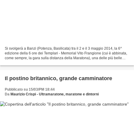
Si svolgerà a Banzi (Potenza, Basilicata) tra il 2 e il 3 maggio 2014, la 6^
edizione della 6 ore dei Templari - Memorial Vito Frangione (cui è abbinata,
come sempre, la gara sulla distanza della Maratona), una delle più belle
belle 6 ore nel panorama...
Il postino britannico, grande camminatore
Pubblicato su 15/03/PM 18:44
Da
Maurizio Crispi - Ultramaratone, maratone e dintorni