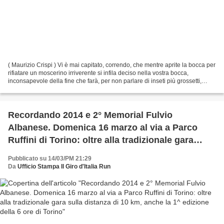
( Maurizio Crispi ) Vi è mai capitato, correndo, che mentre aprite la bocca per
rifiatare un moscerino irriverente si infila deciso nella vostra bocca,
inconsapevole della fine che farà, per non parlare di inseti più grossetti,
quali mosche o, per fortuna,...
Recordando 2014 e 2° Memorial Fulvio
Albanese. Domenica 16 marzo al via a Parco
Ruffini di Torino: oltre alla tradizionale gara
sulla distanza di 10 km, anche la 1^ edizione
Pubblicato su 14/03/PM 21:29
della 6 ore di Torino
Da
Ufficio Stampa Il Giro d'Italia Run