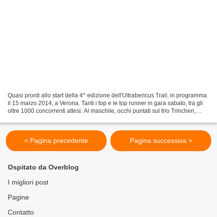
Quasi pronti allo start della 4^ edizione dell'Ultrabericus Trail, in programma
il 15 marzo 2014, a Verona. Tanti i top e le top runner in gara sabato, tra gli
oltre 1000 concorrenti attesi. Al maschile, occhi puntati sul trio Trincheri,
Moretton, Dapit....
< Pagina precedente
Pagina successiva >
Ospitato da Overblog
I migliori post
Pagine
Contatto