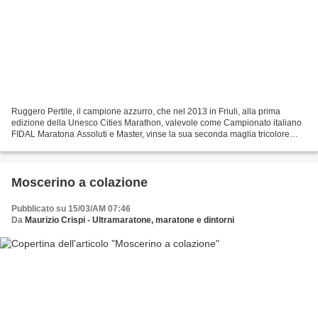
Ruggero Pertile, il campione azzurro, che nel 2013 in Friuli, alla prima
edizione della Unesco Cities Marathon, valevole come Campionato italiano
FIDAL Maratona Assoluti e Master, vinse la sua seconda maglia tricolore
della specialità, incoronerà i protagonisti...
Moscerino a colazione
Pubblicato su 15/03/AM 07:46
Da
Maurizio Crispi - Ultramaratone, maratone e dintorni