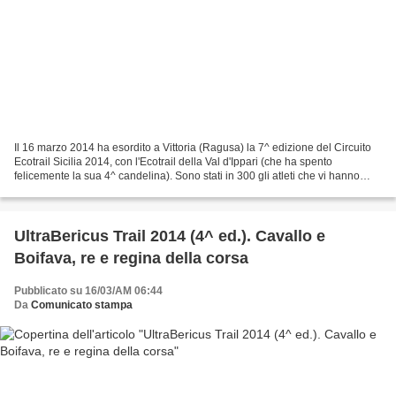
Il 16 marzo 2014 ha esordito a Vittoria (Ragusa) la 7^ edizione del Circuito
Ecotrail Sicilia 2014, con l'Ecotrail della Val d'Ippari (che ha spento
felicemente la sua 4^ candelina). Sono stati in 300 gli atleti che vi hanno
partecipato tra trailer impegnati...
UltraBericus Trail 2014 (4^ ed.). Cavallo e
Boifava, re e regina della corsa
Pubblicato su 16/03/AM 06:44
Da
Comunicato stampa