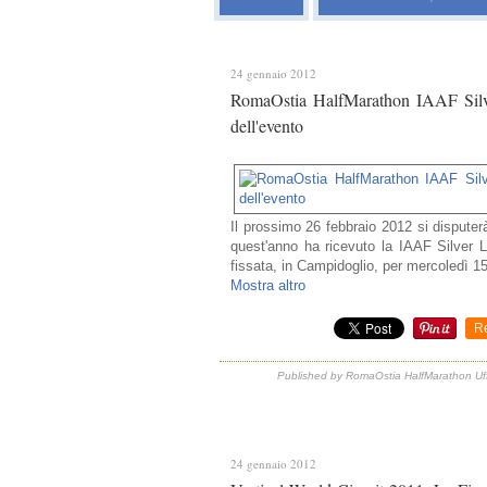
24 gennaio 2012
RomaOstia HalfMarathon IAAF Silver
dell'evento
Il prossimo 26 febbraio 2012 si disput
quest'anno ha ricevuto la IAAF Silver 
fissata, in Campidoglio, per mercoledì 15
Mostra altro
R
Published by RomaOstia HalfMarathon Uf
24 gennaio 2012