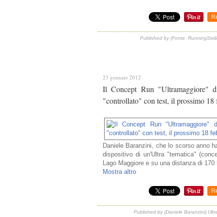
R
Published by (Fonte: RunningSicili
23 gennaio 2012
Il Concept Run "Ultramaggiore" di
"controllato" con test, il prossimo 18
Daniele Baranzini, che lo scorso anno ha
dispositivo di un'Ultra "tematica" (conc
Lago Maggiore e su una distanza di 170 k
Mostra altro
R
Published by (Daniele Baranzini) Ult