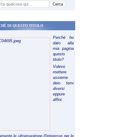
CHÈ DI QUESTO TITOLO
Perchè ho
dato alla
mia pagina
questo
titolo?
Volevo
mettere
assieme
deio temi
diversi
eppure
affini:
riamente le ultramaratone (l'interesse per le