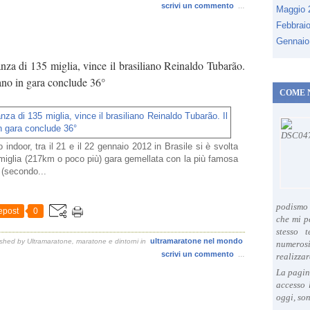
scrivi un commento
…
Maggio
Febbrai
Gennaio
nza di 135 miglia, vince il brasiliano Reinaldo Tubarão.
ano in gara conclude 36°
COME 
o indoor, tra il 21 e il 22 gennaio 2012 in Brasile si è svolta
5 miglia (217km o poco più) gara gemellata con la più famosa
 (secondo...
podismo 
epost
0
che mi p
stesso 
ultramaratone nel mondo
shed by Ultramaratone, maratone e dintorni
in
numeros
scrivi un commento
…
realizzar
La pagin
accesso 
oggi, son