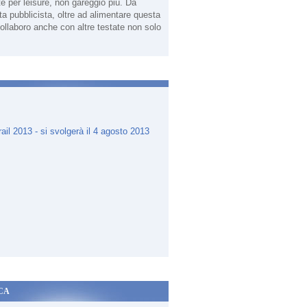
te per leisure, non gareggio più. Da
sta pubblicista, oltre ad alimentare questa
ollaboro anche con altre testate non solo
.
CA