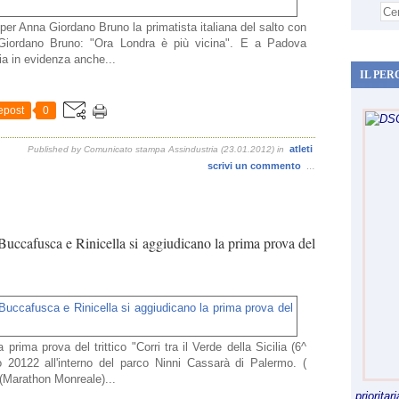
per Anna Giordano Bruno la primatista italiana del salto con
 Giordano Bruno: "Ora Londra è più vicina". E a Padova
ia in evidenza anche...
IL PER
epost
0
atleti
Published by Comunicato stampa Assindustria (23.01.2012)
in
scrivi un commento
…
. Buccafusca e Rinicella si aggiudicano la prima prova del
prima prova del trittico "Corri tra il Verde della Sicilia (6^
o 20122 all'interno del parco Ninni Cassarà di Palermo. (
(Marathon Monreale)...
priorita