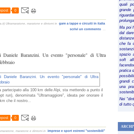
quali p
grande 
epost
0
riguard
prolunga
gare a tappe e circuiti in italia
a.it) Ultramaratone, maratone e dintorni
in
Ma poi 
scrivi un commento
…
dal dare
distanze,
che fa d
sostanz
 Daniele Baranzini. Un evento "personale" di Ultra
spazio 
soft al
 febbraio
facendoc
pratica 
possibi
grandi 
una pra
 partecipato alla 100 km delle Alpi, sta mettendo a punto il
sostenib
ept run), denominata "Ultramaggiore", ideata per onorare il
Nei "din
m che il nostro...
di tutto
epost
0
ARCHI
imprese e sport estremi "sostenibili"
ramaratone, maratone e dintorni
in