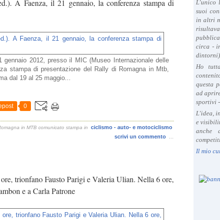
). A Faenza, il 21 gennaio, la conferenza stampa di
L'unico 
suoi con
in altri
risultav
pubblica
circa - 
dintorni)
1 gennaio 2012, presso il MIC (Museo Internazionale delle
Ho tutt
nza stampa di presentazione del Rally di Romagna in Mtb,
contenit
ma dal 19 al 25 maggio...
questa p
ad aprire
sportivi 
epost
0
L'idea, 
e visibil
ciclismo - auto- e motociclismo
i Romagna in MTB comunicato stampa
in
anche a
scrivi un commento
…
competiti
Il mio cu
ore, trionfano Fausto Parigi e Valeria Ulian. Nella 6 ore,
Zambon e a Carla Patrone