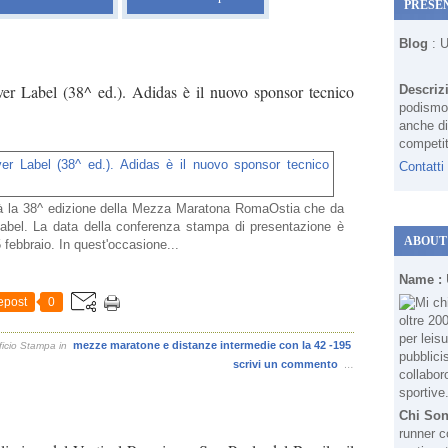
PRESE
Blog
: 
 Label (38^ ed.). Adidas è il nuovo sponsor tecnico
Descriz
podismo 
anche di
competit
Contatti
erà la 38^ edizione della Mezza Maratona RomaOstia che da
Label. La data della conferenza stampa di presentazione è
ABOUT
 febbraio. In quest'occasione...
Name :
epost
0
mezze maratone e distanze intermedie con la 42 -195
ficio Stampa
in
scrivi un commento
…
Chi So
runner c