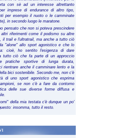
orta con sè ad un interesse altrettanto
per imprese di endurance di altro tipo,
anti per esempio il nuoto o le camminate
te), in secondo luogo le maratone.
ho pensato che non si poteva prescindere
 altri riferimenti come il podismo su altre
 il trail e l'ultratrail, ma anche a tutto ciò
a "alone" allo sport agonistico e che lo
ia: cioè, ho sentito l'esigenza di dare
a tutto ciò che fa parte di un approccio
le pratiche sportive di lunga durata,
i rientrare anche il camminare lento e la
della bici sostenibile. Secondo me, non c'è
lità di uno sport agonistico che esprima
campioni, se non c'è a fare da contorno
tica delle sue diverse forme diffusa e
ile.
torni" della mia testata c'è dunque un po'
 questo: insomma, tutto il resto.
VI