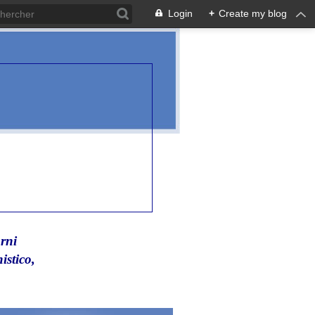
Login
+
Create my blog
rni
istico,