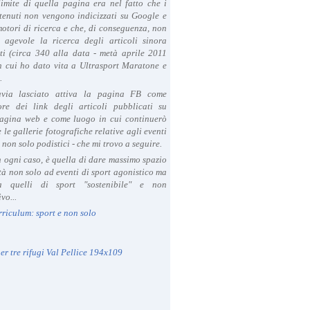
limite di quella pagina era nel fatto che i
tenuti non vengono indicizzati su Google e
 motori di ricerca e che, di conseguenza, non
a agevole la ricerca degli articoli sinora
ti (circa 340 alla data - metà aprile 2011
in cui ho dato vita a Ultrasport Maratone e
.
avia lasciato attiva la pagina FB come
ore dei link degli articoli pubblicati su
agina web e come luogo in cui continuerò
 le gallerie fotografiche relative agli eventi
- non solo podistici - che mi trovo a seguire.
in ogni caso, è quella di dare massimo spazio
ità non solo ad eventi di sport agonistico ma
 quelli di sport "sostenibile" e non
vo...
rriculum: sport e non solo