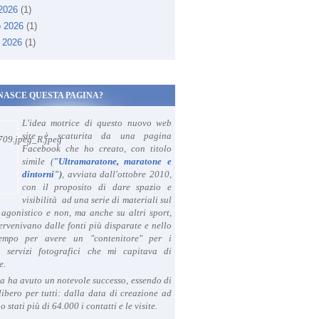
 2026
(1)
o 2026
(1)
 2026
(1)
NASCE QUESTA PAGINA?
L'idea motrice di questo nuovo web
site è scaturita da una pagina
Facebook che ho creato, con titolo
simile (
"
Ultramaratone, maratone e
dintorni
")
, avviata dall'ottobre 2010,
con il proposito di dare spazio e
visibilità ad una serie di materiali sul
agonistico e non, ma anche su altri sport,
ervenivano dalle fonti più disparate e nello
tempo per avere un "contenitore" per i
i servizi fotografici che mi capitava di
e.
a ha avuto un notevole successo, essendo di
libero per tutti: dalla data di creazione ad
o stati più di 64.000 i contatti e le visite.