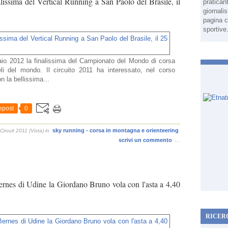
lissima del Vertical Running a San Paolo del Brasile, il
pratican
giornali
pagina c
sportive
aio 2012 la finalissima del Campionato del Mondo di corsa
eli del mondo. Il circuito 2011 ha interessato, nel corso
on la bellissima...
epost
0
sky running - corsa in montagna e orienteering
ircuit 2011 (Vista)
in
scrivi un commento
…
rnes di Udine la Giordano Bruno vola con l'asta a 4,40
RICER