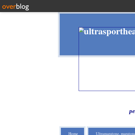
pe
Home
Ultramaratone, maratone