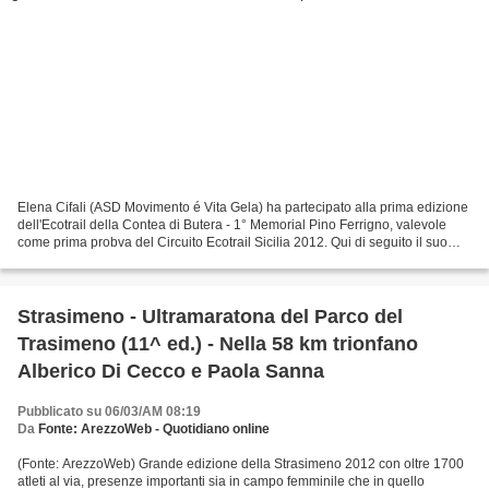
Elena Cifali (ASD Movimento é Vita Gela) ha partecipato alla prima edizione
dell'Ecotrail della Contea di Butera - 1° Memorial Pino Ferrigno, valevole
come prima probva del Circuito Ecotrail Sicilia 2012. Qui di seguito il suo
racconto. (Elena Cifali)...
Strasimeno - Ultramaratona del Parco del
Trasimeno (11^ ed.) - Nella 58 km trionfano
Alberico Di Cecco e Paola Sanna
Pubblicato su 06/03/AM 08:19
Da
Fonte: ArezzoWeb - Quotidiano online
(Fonte: ArezzoWeb) Grande edizione della Strasimeno 2012 con oltre 1700
atleti al via, presenze importanti sia in campo femminile che in quello