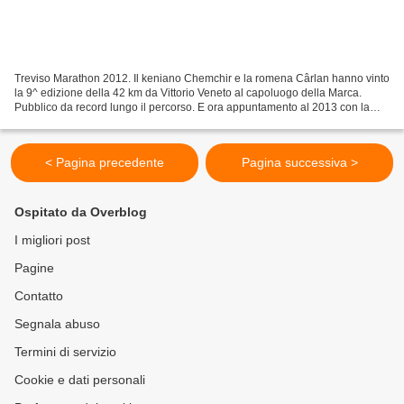
Treviso Marathon 2012. Il keniano Chemchir e la romena Cârlan hanno vinto
la 9^ edizione della 42 km da Vittorio Veneto al capoluogo della Marca.
Pubblico da record lungo il percorso. E ora appuntamento al 2013 con la
maratona del decennale. Ogni tanto...
< Pagina precedente
Pagina successiva >
Ospitato da Overblog
I migliori post
Pagine
Contatto
Segnala abuso
Termini di servizio
Cookie e dati personali