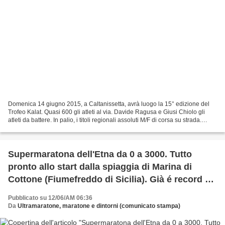
Domenica 14 giugno 2015, a Caltanissetta, avrà luogo la 15° edizione del
Trofeo Kalat. Quasi 600 gli atleti al via. Davide Ragusa e Giusi Chiolo gli
atleti da battere. In palio, i titoli regionali assoluti M/F di corsa su strada.
Sono 562 (cifra destinata...
Supermaratona dell'Etna da 0 a 3000. Tutto
pronto allo start dalla spiaggia di Marina di
Cottone (Fiumefreddo di Sicilia). Già é record di
partenti: 250 al via
Pubblicato su 12/06/AM 06:36
Da
Ultramaratone, maratone e dintorni (comunicato stampa)