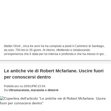
Walter Orioli , circa tre anni ha ha compiuto a piedi il Cammino di Santiago,
da solo: 750 km in 35 giorni. Al ritorno, riflettendo e rielaborando
un'esperienza che è stata per lui intensa e profonda e che ha messo in gioco
il suo Sè più intimo ha voluto...
Le antiche vie di Robert Mcfarlane. Uscire fuori
per conoscersi dentro
Pubblicato su 20/01/PM 23:54
Da
Ultramaratone, maratone e dintorni