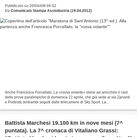
Pubblicato su 20/04/AM 00:52
Da
Comunicato Stampa Assindustria (19.04.2012)
Anche Francesca Porcellato, La «rossa volante» viene ad arricchire il cast
delle prove paralimpiche di domenica 22 aprile, che già vede al via Zanardi
e Podestà (entrambi seguiti dalle telecamere di Sky Sport. La
pluricampionessa azzurra: «Ormai sono...
Battista Marchesi 19.100 km in nove mesi (7^
puntata). La 7^ cronaca di Vitaliano Grassi: