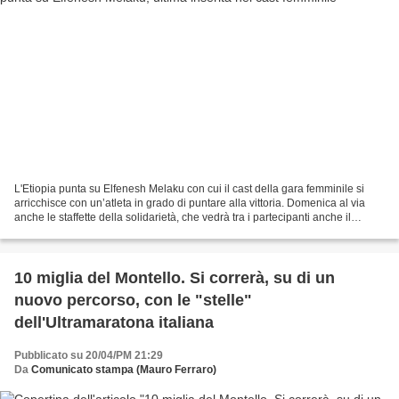
L'Etiopia punta su Elfenesh Melaku con cui il cast della gara femminile si
arricchisce con un’atleta in grado di puntare alla vittoria. Domenica al via
anche le staffette della solidarietà, che vedrà tra i partecipanti anche il
presidente di Confindustria...
10 miglia del Montello. Si correrà, su di un
nuovo percorso, con le "stelle"
dell'Ultramaratona italiana
Pubblicato su 20/04/PM 21:29
Da
Comunicato stampa (Mauro Ferraro)