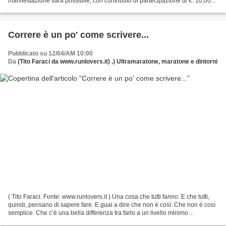
manifestazione sarà possibile, con contributo di partecipazione di €. 10,00,
presso il negozio “Wind”...
Correre è un po' come scrivere...
Pubblicato su 12/04/AM 10:00
Da
(Tito Faraci da www.runlovers.it) .) Ultramaratone, maratone e dintorni
( Tito Faraci. Fonte: www.runlovers.it ) Una cosa che tutti fanno. E che tutti,
quindi, pensano di sapere fare. E guai a dire che non è così. Che non è così
semplice. Che c’è una bella differenza tra farlo a un livello minimo
necessario e farlo sul serio....