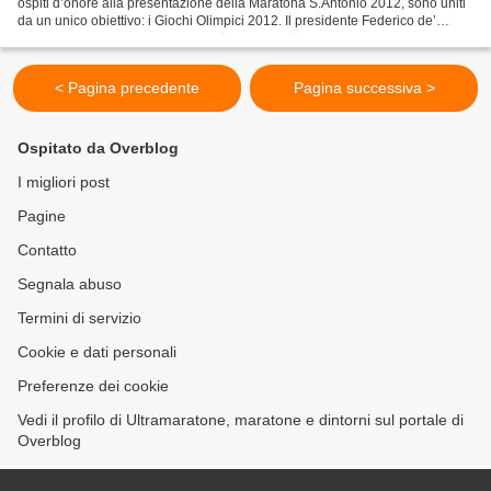
ospiti d’onore alla presentazione della Maratona S.Antonio 2012, sono uniti
da un unico obiettivo: i Giochi Olimpici 2012. Il presidente Federico de’
Stefani: «Tutto è pronto per...
< Pagina precedente
Pagina successiva >
Ospitato da Overblog
I migliori post
Pagine
Contatto
Segnala abuso
Termini di servizio
Cookie e dati personali
Preferenze dei cookie
Vedi il profilo di Ultramaratone, maratone e dintorni sul portale di
Overblog