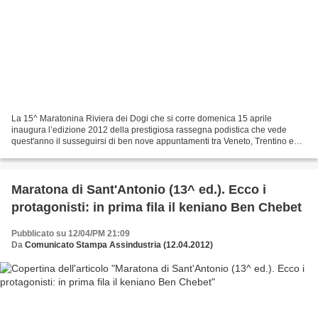
La 15^ Maratonina Riviera dei Dogi che si corre domenica 15 aprile
inaugura l’edizione 2012 della prestigiosa rassegna podistica che vede
quest'anno il susseguirsi di ben nove appuntamenti tra Veneto, Trentino e
Friuli. Il Grand Prix Strade d’Italia comincia...
Maratona di Sant'Antonio (13^ ed.). Ecco i
protagonisti: in prima fila il keniano Ben Chebet
Pubblicato su 12/04/PM 21:09
Da
Comunicato Stampa Assindustria (12.04.2012)