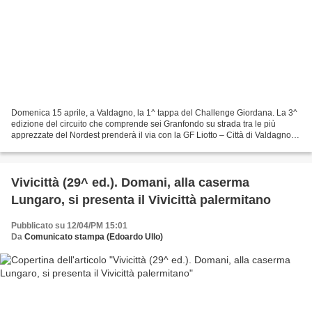
Domenica 15 aprile, a Valdagno, la 1^ tappa del Challenge Giordana. La 3^
edizione del circuito che comprende sei Granfondo su strada tra le più
apprezzate del Nordest prenderà il via con la GF Liotto – Città di Valdagno
(VI). Nel 2011 era stato il circuito...
Vivicittà (29^ ed.). Domani, alla caserma
Lungaro, si presenta il Vivicittà palermitano
Pubblicato su 12/04/PM 15:01
Da
Comunicato stampa (Edoardo Ullo)