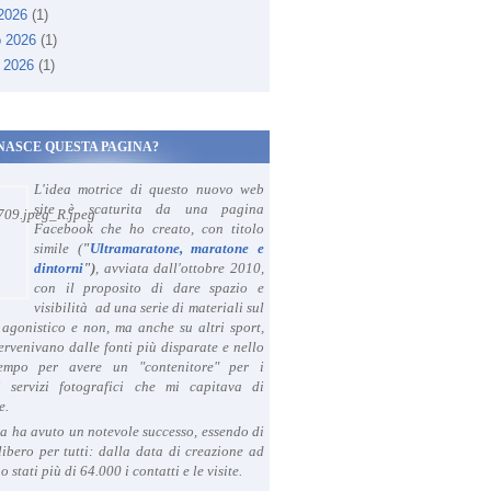
 2026
(1)
o 2026
(1)
 2026
(1)
NASCE QUESTA PAGINA?
L'idea motrice di questo nuovo web
site è scaturita da una pagina
Facebook che ho creato, con titolo
simile (
"
Ultramaratone, maratone e
dintorni
")
, avviata dall'ottobre 2010,
con il proposito di dare spazio e
visibilità ad una serie di materiali sul
agonistico e non, ma anche su altri sport,
ervenivano dalle fonti più disparate e nello
tempo per avere un "contenitore" per i
i servizi fotografici che mi capitava di
e.
a ha avuto un notevole successo, essendo di
libero per tutti: dalla data di creazione ad
o stati più di 64.000 i contatti e le visite.