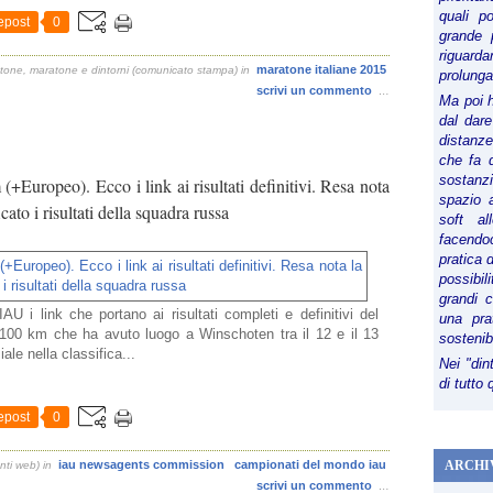
quali p
epost
0
grande 
riguard
maratone italiane 2015
tone, maratone e dintorni (comunicato stampa)
in
prolunga
scrivi un commento
…
Ma poi 
dal dare
distanze,
che fa d
sostanz
ropeo). Ecco i link ai risultati definitivi. Resa nota
spazio 
ato i risultati della squadra russa
soft al
facendoc
pratica 
possibi
grandi 
 IAU i link che portano ai risultati completi e definitivi del
una pra
00 km che ha avuto luogo a Winschoten tra il 12 e il 13
sostenib
le nella classifica...
Nei "din
di tutto
epost
0
iau newsagents commission
campionati del mondo iau
ARCHI
nti web)
in
scrivi un commento
…