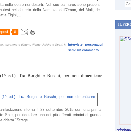
rta nelle corse nei deserti. Nel suo palmares sono presenti
nutesi nel deserto della Namibia, dell'Oman, del Mali, del
tia Figini,...
IL PER
epost
0
interviste
personaggi
e, maratone e dintorni (Fonte: Psiche e Sport)
in
scrivi un commento
…
1^ ed.). Tra Borghi e Boschi, per non dimenticare.
anifestazione ritorna il 27 settembre 2015 con una prima
e Sole, per ricordare uno dei più efferati crimini di guerra
osiddetta "Strage...
priorita