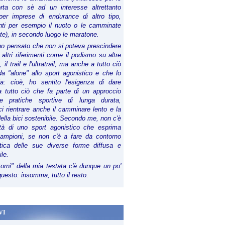
orta con sè ad un interesse altrettanto
per imprese di endurance di altro tipo,
anti per esempio il nuoto o le camminate
te), in secondo luogo le maratone.
ho pensato che non si poteva prescindere
 altri riferimenti come il podismo su altre
 il trail e l'ultratrail, ma anche a tutto ciò
a "alone" allo sport agonistico e che lo
ia: cioè, ho sentito l'esigenza di dare
a tutto ciò che fa parte di un approccio
le pratiche sportive di lunga durata,
i rientrare anche il camminare lento e la
della bici sostenibile. Secondo me, non c'è
lità di uno sport agonistico che esprima
campioni, se non c'è a fare da contorno
tica delle sue diverse forme diffusa e
ile.
torni" della mia testata c'è dunque un po'
 questo: insomma, tutto il resto.
VI