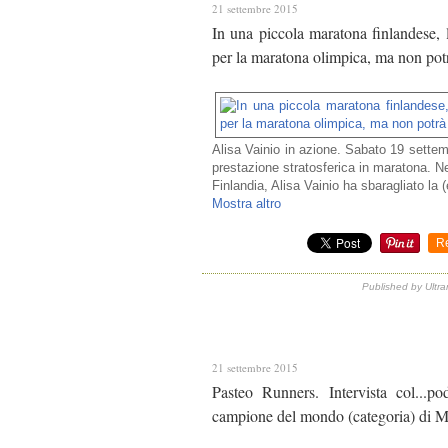
21 settembre 2015
In una piccola maratona finlandese, 
per la maratona olimpica, ma non potr
Alisa Vainio in azione. Sabato 19 sette
prestazione stratosferica in maratona. N
Finlandia, Alisa Vainio ha sbaragliato la (
Mostra altro
R
Published by Ultra
21 settembre 2015
Pasteo Runners. Intervista col...po
campione del mondo (categoria) di M