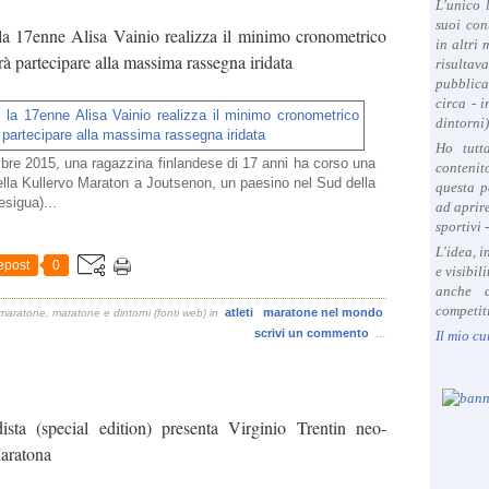
L'unico 
suoi con
la 17enne Alisa Vainio realizza il minimo cronometrico
in altri
à partecipare alla massima rassegna iridata
risultav
pubblica
circa - 
dintorni)
Ho tutt
mbre 2015, una ragazzina finlandese di 17 anni ha corso una
contenit
ella Kullervo Maraton a Joutsenon, un paesino nel Sud della
questa p
esigua)...
ad aprire
sportivi 
L'idea, 
epost
0
e visibil
anche a
competiti
atleti
maratone nel mondo
maratone, maratone e dintorni (fonti web)
in
scrivi un commento
…
Il mio cu
dista (special edition) presenta Virginio Trentin neo-
aratona