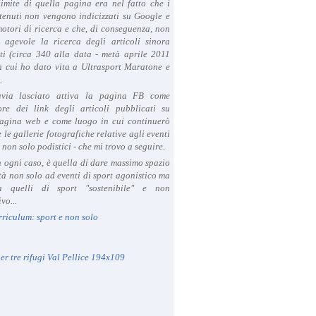
limite di quella pagina era nel fatto che i
tenuti non vengono indicizzati su Google e
 motori di ricerca e che, di conseguenza, non
a agevole la ricerca degli articoli sinora
ti (circa 340 alla data - metà aprile 2011
in cui ho dato vita a Ultrasport Maratone e
.
avia lasciato attiva la pagina FB come
ore dei link degli articoli pubblicati su
agina web e come luogo in cui continuerò
 le gallerie fotografiche relative agli eventi
- non solo podistici - che mi trovo a seguire.
in ogni caso, è quella di dare massimo spazio
ità non solo ad eventi di sport agonistico ma
 quelli di sport "sostenibile" e non
vo...
rriculum: sport e non solo