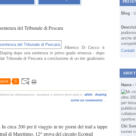
PRESE
Blog
: 
 sentenza del Tribunale di Pescara
Descriz
podismo 
anche di
competit
Alberico Di Cecco è
Contatti
 di Doping dopo una sentenza in primo grado emessa - dopo
dal Tribunale di Pescara a conclusione di un iter giudiziario
ABOUT
epost
0
Name :
atleti
doping
lished by Ultramaratone, maratone e dintorni (fonti web)
in
scrivi un commento
…
 circa 200 per il viaggio in tre giorni del trail a tappe
Chi So
runner c
rail di Marettimo, 12^ prova del circuito Ecotrail