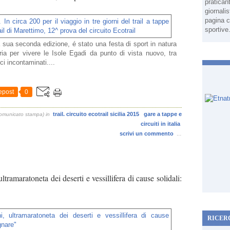
pratican
giornali
pagina c
sportive
 sua seconda edizione, é stato una festa di sport in natura
ia per vivere le Isole Egadi da punto di vista nuovo, tra
ci incontaminati....
epost
0
trail. circuito ecotrail sicilia 2015
gare a tappe e
Comunicato stampa)
in
circuiti in italia
scrivi un commento
…
tramaratoneta dei deserti e vessillifera di cause solidali:
RICER