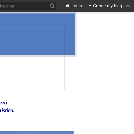
Login
+
Create my blog
rni
istico,