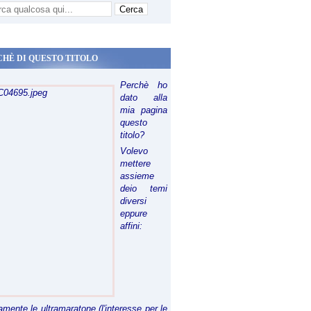
CHÈ DI QUESTO TITOLO
Perchè ho
dato alla
mia pagina
questo
titolo?
Volevo
mettere
assieme
deio temi
diversi
eppure
affini:
riamente le ultramaratone (l'interesse per le