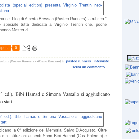
na nel blog di Alberto Bressan (Pasteo Runners) la rubrica "
one speciale tutta dedicata a Virginio Trentin che, poche
mondo Master di...
epost
0
pasteo runners
interviste
intorni (Pasteo Runners - Alberto Bressan)
in
scrivi un commento
…
^ ed.). Bibi Hamad e Simona Vassallo si aggiudicano
o start
icano la 6^ edizione del Memorial Salvo D’Acquisto. Oltre
esta ma istituzioni assenti Sono Bibi Hamad (Cus Palermo) e