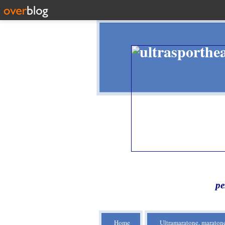
pe
Home
Ultramaratone, maratone