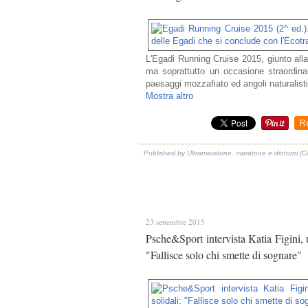
L'Egadi Running Cruise 2015, giunto alla
ma soprattutto un occasione straordinar
paesaggi mozzafiato ed angoli naturalisti
Mostra altro
R
Published by Ultramaratone, maratone e dintorni (
23 settembre 2015
Psche&Sport intervista Katia Figini, ul
"Fallisce solo chi smette di sognare"