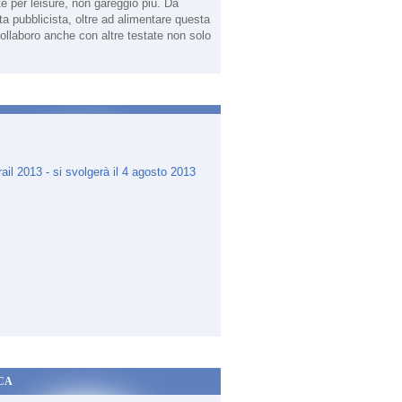
te per leisure, non gareggio più. Da
sta pubblicista, oltre ad alimentare questa
ollaboro anche con altre testate non solo
.
CA