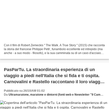
Con il film di Robert Zemeckis " The Walk. A True Story " (2015) che racconta
la storia del francese Philippe Petit , funambolo eccellente ed intrepido (ma
anche - a suo modo - filosofo), e la sua camminata su di un cavo d'acciaio
teso tra le due Torri...
PasParTu. La straordinaria esperienza di un
viaggio a piedi nell'Italia che si fida e ti ospita.
Carnovalini e Rastello raccontano il loro viaggio
senza meta che è anche metafora del nostro
Pubblicato su 26/10/AM 01:02
tempo
Da
Ultramaratone, maratone e dintorni (fonti web e Newsletter "Il Cammino" de "La Compagnia dei Cammini")