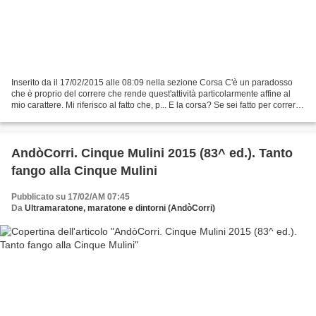
Inserito da il 17/02/2015 alle 08:09 nella sezione Corsa C'è un paradosso
che è proprio del correre che rende quest'attività particolarmente affine al
mio carattere. Mi riferisco al fatto che, p... E la corsa? Se sei fatto per correre,
correre ti rende...
AndòCorri. Cinque Mulini 2015 (83^ ed.). Tanto
fango alla Cinque Mulini
Pubblicato su 17/02/AM 07:45
Da
Ultramaratone, maratone e dintorni (AndòCorri)