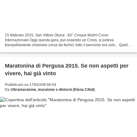
15 febbraio 2015, San Vittore Olona - 83° Cinque Mulini Cross
Internazionale Oggi questa gara, pur essendo un Cross, si poteva
tranquillamente chiamare corsa da fachiri; tutto il percorso era solo... Quello
che più mi ha impressionato è il gran numero...
Maratonina di Pergusa 2015. Se non aspetti per
vivere, hai già vinto
Pubblicato su 17/02/AM 06:54
Da
Ultramaratone, maratone e dintorni (Elena Cifali)