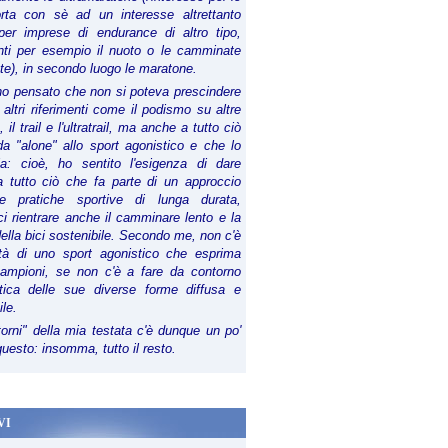
orta con sè ad un interesse altrettanto
per imprese di endurance di altro tipo,
anti per esempio il nuoto o le camminate
te), in secondo luogo le maratone.
ho pensato che non si poteva prescindere
 altri riferimenti come il podismo su altre
 il trail e l'ultratrail, ma anche a tutto ciò
a "alone" allo sport agonistico e che lo
ia: cioè, ho sentito l'esigenza di dare
a tutto ciò che fa parte di un approccio
le pratiche sportive di lunga durata,
i rientrare anche il camminare lento e la
della bici sostenibile. Secondo me, non c'è
lità di uno sport agonistico che esprima
campioni, se non c'è a fare da contorno
tica delle sue diverse forme diffusa e
ile.
torni" della mia testata c'è dunque un po'
 questo: insomma, tutto il resto.
VI