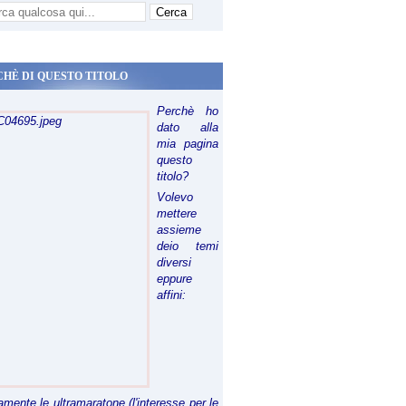
CHÈ DI QUESTO TITOLO
Perchè ho
dato alla
mia pagina
questo
titolo?
Volevo
mettere
assieme
deio temi
diversi
eppure
affini:
riamente le ultramaratone (l'interesse per le