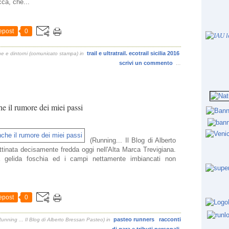
cca, che...
epost
0
trail e ultratrail. ecotrail sicilia 2016
e e dintorni (comunicato stampa)
in
scrivi un commento
…
he il rumore dei miei passi
(Running... Il Blog di Alberto
inata decisamente fredda oggi nell'Alta Marca Trevigiana.
a gelida foschia ed i campi nettamente imbiancati non
epost
0
pasteo runners
racconti
unning ... Il Blog di Alberto Bressan Pasteo)
in