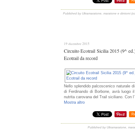
R
Published by Ultramaratone, maratone e dintorni (
19 dicembre 2015
Circuito Ecotrail Sicilia 2015 (9^ ed.
Ecotrail da record
Nello splendido palcoscenico naturale di
di Ferdinando di Borbone, avrà luogo il
nutrita carovana del Trail siciliano. Con l’
Mostra altro
R
Published by Ultramaratone, mara