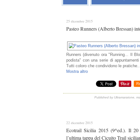
25 dicembre 2015
Pasteo Runners (Alberto Bressan) int
Runners (divenuto ora "Running... Il Blog
podista" con una serie di appuntamenti 
Tutti coloro che condividono le pratiche..
Mostra altro
R
Published by Ultramaratone, ma
22 dicembre 2015
Ecotrail Sicilia 2015 (9^ed.). Il 
l’ultima tappa del Cicuito Trail sicili