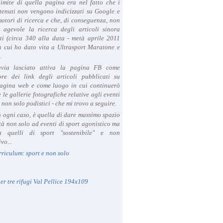
limite di quella pagina era nel fatto che i
tenuti non vengono indicizzati su Google e
 motori di ricerca e che, di conseguenza, non
a agevole la ricerca degli articoli sinora
ti (circa 340 alla data - metà aprile 2011
in cui ho dato vita a Ultrasport Maratone e
.
avia lasciato attiva la pagina FB come
ore dei link degli articoli pubblicati su
agina web e come luogo in cui continuerò
 le gallerie fotografiche relative agli eventi
- non solo podistici - che mi trovo a seguire.
in ogni caso, è quella di dare massimo spazio
ità non solo ad eventi di sport agonistico ma
 quelli di sport "sostenibile" e non
vo...
rriculum: sport e non solo