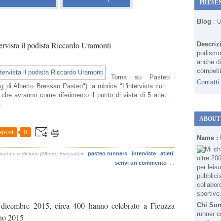
PRESE
Blog
: 
ervista il podista Riccardo Uramonti
Descriz
podismo 
anche di
competit
Torna su Pasteo
Contatti
 di Alberto Bressan Pasteo") la rubrica "L'intervista col...
che avranno come riferimento il punto di vista di 5 atleti.
.
ABOUT
epost
0
Name :
pasteo runners
interviste
atleti
ratone e dintorni (Alberto Bressan)
in
scrivi un commento
…
20 dicembre 2015, circa 400 hanno celebrato a Ficuzza
Chi So
runner c
ano 2015