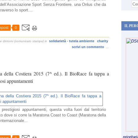
n dell’Associazione Sport Senza Frontiere. una Onlus che da
raverso lo sport....
IL PER
epost
0
solidarietà - tutela ambiente
charity
e dintorni (comunicato stampa)
in
scrivi un commento
…
 della Costiera 2015 (7^ ed.). Il BioRace fa tappa a
iosi appuntamenti
restigiosi appuntamenti, questa volta fuori dal territorio
nto dove si corre la Maratona Coast to Coast (Maratona della
nternazionale...
priorita