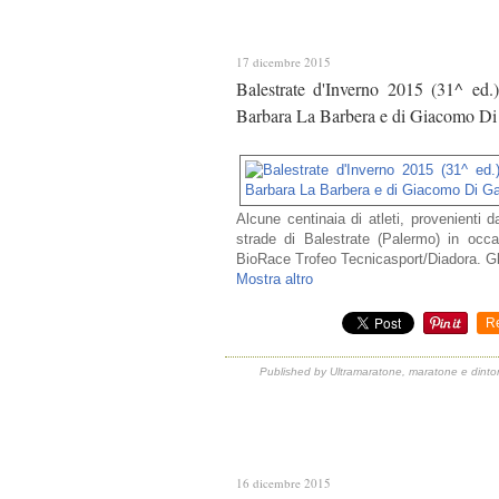
17 dicembre 2015
Balestrate d'Inverno 2015 (31^ ed.)
Barbara La Barbera e di Giacomo Di
Alcune centinaia di atleti, provenienti
strade di Balestrate (Palermo) in occas
BioRace Trofeo Tecnicasport/Diadora. Gli
Mostra altro
R
Published by Ultramaratone, maratone e dinto
16 dicembre 2015