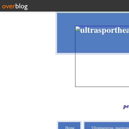
pe
Home
Ultramaratone, maratone