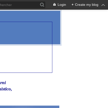
Login
+
Create my blog
rni
istico,