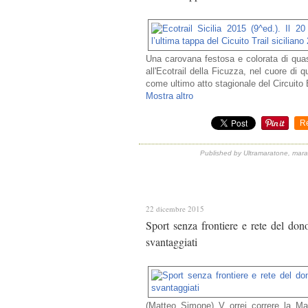
Una carovana festosa e colorata di qu
all'Ecotrail della Ficuzza, nel cuore di 
come ultimo atto stagionale del Circuito Ec
Mostra altro
R
Published by Ultramaratone, mara
22 dicembre 2015
Sport senza frontiere e rete del do
svantaggiati
(Matteo Simone) V orrei correre la M