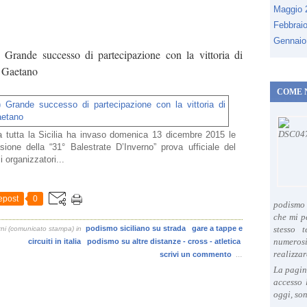
Maggio
Febbrai
Gennaio
 Grande successo di partecipazione con la vittoria di
 Gaetano
COME 
 da tutta la Sicilia ha invaso domenica 13 dicembre 2015 le
ione della “31° Balestrate D’Inverno” prova ufficiale del
 organizzatori...
epost
0
podismo 
che mi p
podismo siciliano su strada
gare a tappe e
stesso 
rni (comunicato stampa)
in
numeros
circuiti in italia
podismo su altre distanze - cross - atletica
realizzar
scrivi un commento
…
La pagin
accesso 
oggi, son