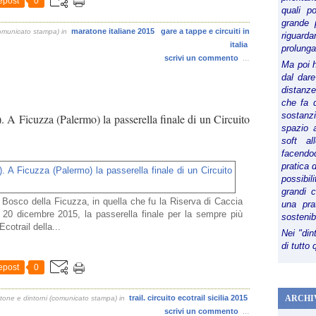
epost
0
quali p
grande 
maratone italiane 2015
gare a tappe e circuiti in
comunicato stampa)
in
riguard
italia
prolunga
scrivi un commento
…
Ma poi 
dal dare
distanze,
che fa d
sostanz
). A Ficuzza (Palermo) la passerella finale di un Circuito
spazio 
soft al
facendoc
pratica 
possibi
grandi 
 Bosco della Ficuzza, in quella che fu la Riserva di Caccia
una pra
 20 dicembre 2015, la passerella finale per la sempre più
sostenib
Ecotrail della...
Nei "din
di tutto
epost
0
trail. circuito ecotrail sicilia 2015
ARCHI
tone e dintorni (comunicato stampa)
in
scrivi un commento
…