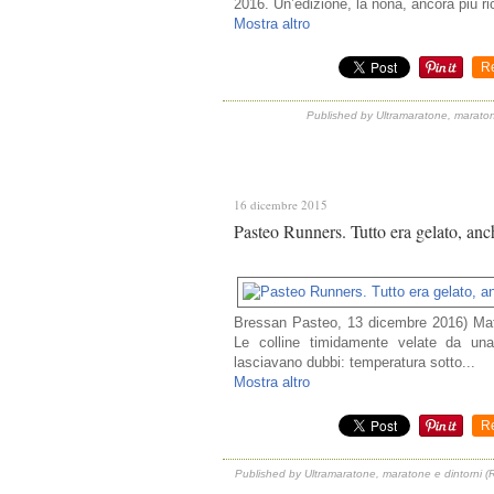
2016. Un’edizione, la nona, ancora più ri
Mostra altro
R
Published by Ultramaratone, maraton
16 dicembre 2015
Pasteo Runners. Tutto era gelato, anc
Bressan Pasteo, 13 dicembre 2016) Matt
Le colline timidamente velate da un
lasciavano dubbi: temperatura sotto...
Mostra altro
R
Published by Ultramaratone, maratone e dintorni (R