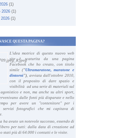
 2026
(1)
o 2026
(1)
 2026
(1)
NASCE QUESTA PAGINA?
L'idea motrice di questo nuovo web
site è scaturita da una pagina
Facebook che ho creato, con titolo
simile (
"
Ultramaratone, maratone e
dintorni
")
, avviata dall'ottobre 2010,
con il proposito di dare spazio e
visibilità ad una serie di materiali sul
agonistico e non, ma anche su altri sport,
ervenivano dalle fonti più disparate e nello
tempo per avere un "contenitore" per i
i servizi fotografici che mi capitava di
e.
a ha avuto un notevole successo, essendo di
libero per tutti: dalla data di creazione ad
o stati più di 64.000 i contatti e le visite.