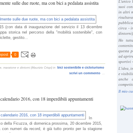
L'unico 
mente sulle due ruote, ma con bici a pedalata assistita
suoi con
in altri
risultav
pubblica
15 (con data di inaugurazione del servizio il 13 dicembre
circa - 
pa storica nel percorso della "mobilità sostenibile", con
dintorni)
clette, gestito...
Ho tutt
contenit
questa p
epost
0
ad aprire
sportivi 
bici sostenibile e cicloturismo
, maratone e dintorni (Maurizio Crispi)
in
L'idea, 
scrivi un commento
…
e visibil
anche a
competiti
Il mio cu
il calendario 2016, con 18 imperdibili appuntamenti
In
osco della Ficuzza, di domenica prossima, 20 dicembre 2015,
ia con numeri da record, è già tutto pronto per la stagione