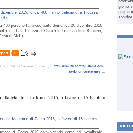
pratican
giornali
pagina c
sportive
asi 400 persone ha preso parte domenica 20 dicembre 2015
quella che fu la Riserva di Caccia di Ferdinando di Borbone,
otrail Sicilia...
epost
0
trail. circuito ecotrail sicilia 2015
tone e dintorni (comunicato stampa)
in
scrivi un commento
…
no alla Maratona di Roma 2016, a favore di 15 bambini
RICER
aratona di Roma 2016 coinvolgendo gente ed invogliando