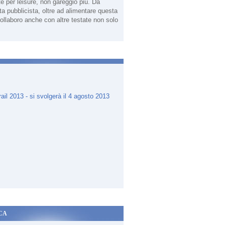
te per leisure, non gareggio più. Da
sta pubblicista, oltre ad alimentare questa
ollaboro anche con altre testate non solo
.
CA