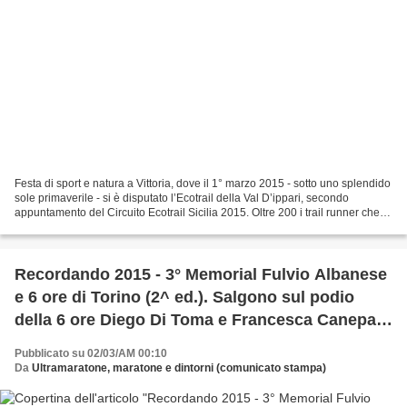
Festa di sport e natura a Vittoria, dove il 1° marzo 2015 - sotto uno splendido
sole primaverile - si è disputato l’Ecotrail della Val D’ippari, secondo
appuntamento del Circuito Ecotrail Sicilia 2015. Oltre 200 i trail runner che si
sono dati amichevolmente...
Recordando 2015 - 3° Memorial Fulvio Albanese
e 6 ore di Torino (2^ ed.). Salgono sul podio
della 6 ore Diego Di Toma e Francesca Canepa.
Palumbo e Graziano vincitori della 10 km
Pubblicato su 02/03/AM 00:10
Da
Ultramaratone, maratone e dintorni (comunicato stampa)