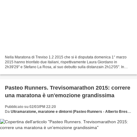
Nella Maratona di Treviso 1.2 2015 che si è disputata domenica 1° marzo
2015 hanno trionfato due italiani, rispettivamente Laura Giordano in
2h39'29'' e Stefano La Rosa, al suo debutto sulla distanzain 2h12'05''. In
totale quasi 5.500 atleti e camminatori...
Pasteo Runners. Trevisomarathon 2015: correre
una maratona è un'emozione grandissima
Pubblicato su 02/03/PM 22:20
Da
Ultramaratone, maratone e dintorni (Pasteo Runners - Alberto Bressan)