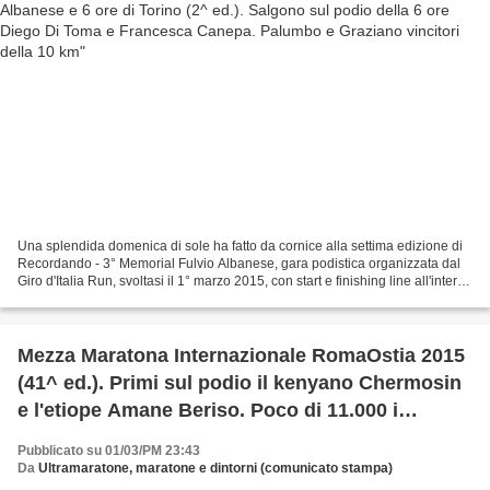
Una splendida domenica di sole ha fatto da cornice alla settima edizione di
Recordando - 3° Memorial Fulvio Albanese, gara podistica organizzata dal
Giro d'Italia Run, svoltasi il 1° marzo 2015, con start e finishing line all'interno
del Campo di Atletica...
Mezza Maratona Internazionale RomaOstia 2015
(41^ ed.). Primi sul podio il kenyano Chermosin
e l'etiope Amane Beriso. Poco di 11.000 i
finisher
Pubblicato su 01/03/PM 23:43
Da
Ultramaratone, maratone e dintorni (comunicato stampa)