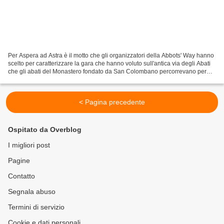
Per Aspera ad Astra è il motto che gli organizzatori della Abbots' Way hanno
scelto per caratterizzare la gara che hanno voluto sull'antica via degli Abati
che gli abati del Monastero fondato da San Colombano percorrevano per
andare da Bobbio a Roma e...
< Pagina precedente
Ospitato da Overblog
I migliori post
Pagine
Contatto
Segnala abuso
Termini di servizio
Cookie e dati personali