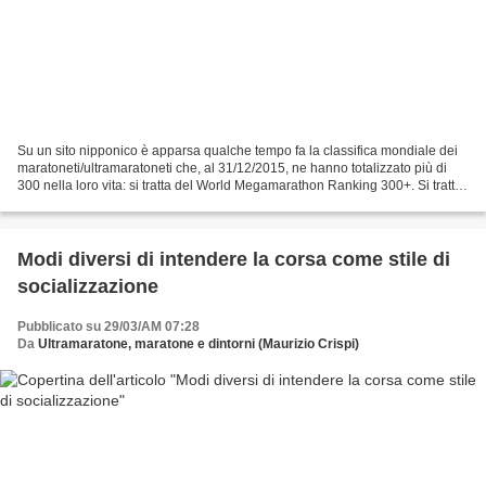
Su un sito nipponico è apparsa qualche tempo fa la classifica mondiale dei
maratoneti/ultramaratoneti che, al 31/12/2015, ne hanno totalizzato più di
300 nella loro vita: si tratta del World Megamarathon Ranking 300+. Si tratta
a tutti gli effetti di...
Modi diversi di intendere la corsa come stile di
socializzazione
Pubblicato su 29/03/AM 07:28
Da
Ultramaratone, maratone e dintorni (Maurizio Crispi)